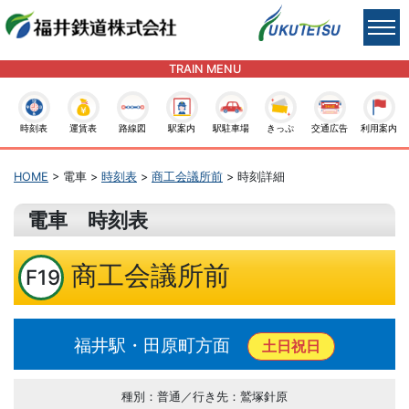
TRAIN MENU
時刻表
運賃表
路線図
駅案内
駅駐車場
きっぷ
交通広告
利用案内
HOME
> 電車 >
時刻表
>
商工会議所前
> 時刻詳細
電車 時刻表
商工会議所前
F19
福井駅・田原町方面
土日祝日
種別：普通／行き先：鷲塚針原