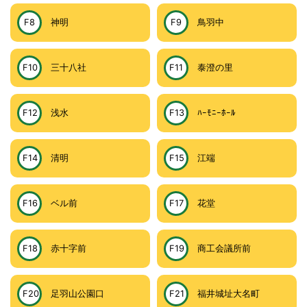
F8
神明
F9
鳥羽中
F10
三十八社
F11
泰澄の里
F12
浅水
F13
ﾊｰﾓﾆｰﾎｰﾙ
F14
清明
F15
江端
F16
ベル前
F17
花堂
F18
赤十字前
F19
商工会議所前
F20
足羽山公園口
F21
福井城址大名町