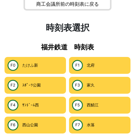
商工会議所前の時刻表に戻る
時刻表選択
福井鉄道 時刻表
F0
たけふ新
F1
北府
F2
ｽﾎﾟｰﾂ公園
F3
家久
F4
ｻﾝﾄﾞｰﾑ西
F5
西鯖江
F6
西山公園
F7
水落