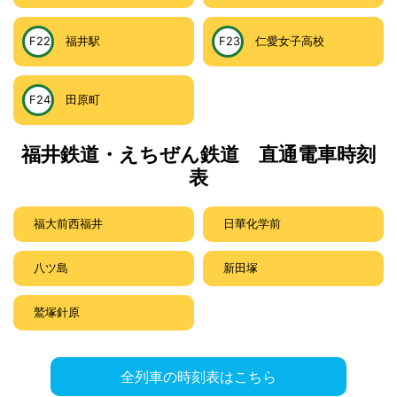
F22
福井駅
F23
仁愛女子高校
F24
田原町
福井鉄道・えちぜん鉄道 直通電車時刻
表
福大前西福井
日華化学前
八ツ島
新田塚
鷲塚針原
全列車の時刻表はこちら