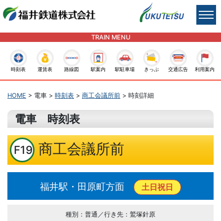
TRAIN MENU
時刻表
運賃表
路線図
駅案内
駅駐車場
きっぷ
交通広告
利用案内
HOME
> 電車 >
時刻表
>
商工会議所前
> 時刻詳細
電車 時刻表
商工会議所前
F19
福井駅・田原町方面
土日祝日
種別：普通／行き先：鷲塚針原