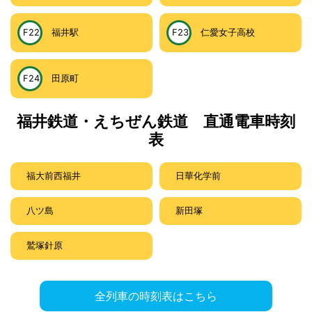
F22
福井駅
F23
仁愛女子高校
F24
田原町
福井鉄道・えちぜん鉄道 直通電車時刻
表
福大前西福井
日華化学前
八ツ島
新田塚
鷲塚針原
全列車の時刻表はこちら