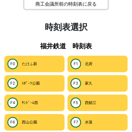
商工会議所前の時刻表に戻る
時刻表選択
福井鉄道 時刻表
F0
たけふ新
F1
北府
F2
ｽﾎﾟｰﾂ公園
F3
家久
F4
ｻﾝﾄﾞｰﾑ西
F5
西鯖江
F6
西山公園
F7
水落