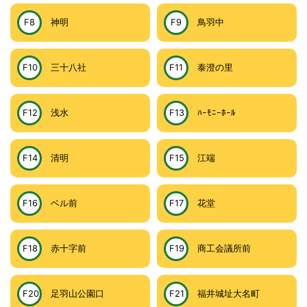
F8
神明
F9
鳥羽中
F10
三十八社
F11
泰澄の里
F12
浅水
F13
ﾊｰﾓﾆｰﾎｰﾙ
F14
清明
F15
江端
F16
ベル前
F17
花堂
F18
赤十字前
F19
商工会議所前
F20
足羽山公園口
F21
福井城址大名町