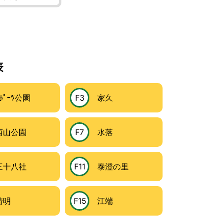
表
ﾟｰﾂ公園
F3
家久
山公園
F7
水落
十八社
F11
泰澄の里
明
F15
江端