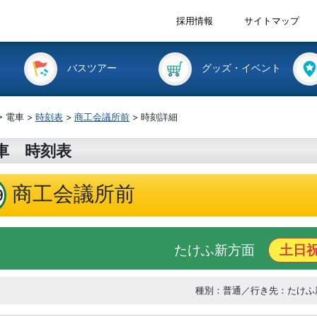
採用情報
サイトマップ
バスツアー
グッズ・イベント
> 電車 >
時刻表
>
商工会議所前
> 時刻詳細
車 時刻表
商工会議所前
9
たけふ新方面
土日
種別：普通／行き先：たけふ