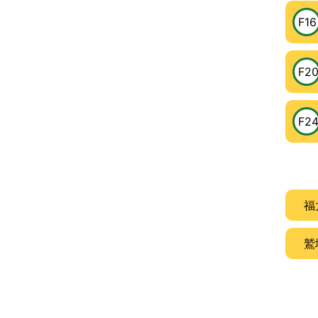
F16
F2
F2
福
鷲