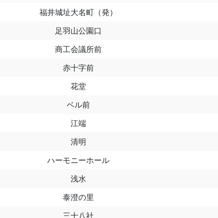
福井城址大名町（発）
足羽山公園口
商工会議所前
赤十字前
花堂
ベル前
江端
清明
ハーモニーホール
浅水
泰澄の里
三十八社