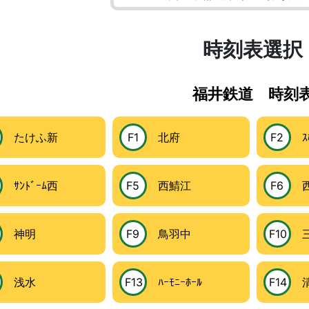
時刻表選択
福井鉄道 時刻
たけふ新
F1
北府
F2
ｽﾎ
ｻﾝﾄﾞｰﾑ西
F5
西鯖江
F6
西
神明
F9
鳥羽中
F10
三
浅水
F13
ﾊｰﾓﾆｰﾎｰﾙ
F14
清