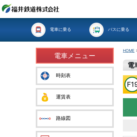
電車に乗る
バスに乗る
HOME
電車メニュー
電
時刻表
F1
運賃表
路線図