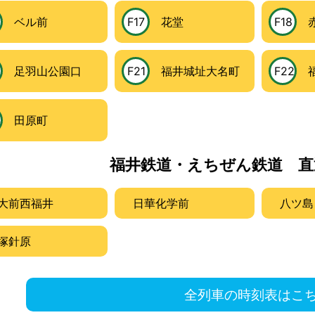
ベル前
F17
花堂
F18
赤
0
足羽山公園口
F21
福井城址大名町
F22
福
4
田原町
福井鉄道・えちぜん鉄道 直
大前西福井
日華化学前
八ツ島
塚針原
全列車の時刻表はこ