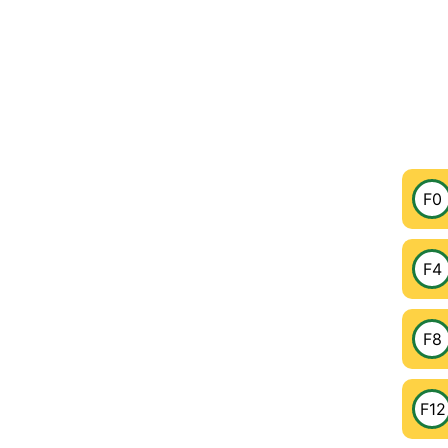
F0
F4
F8
F12