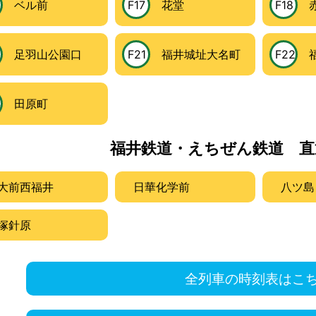
ベル前
F17
花堂
F18
赤
0
足羽山公園口
F21
福井城址大名町
F22
福
4
田原町
福井鉄道・えちぜん鉄道 直
大前西福井
日華化学前
八ツ島
塚針原
全列車の時刻表はこ