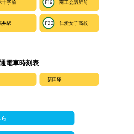
十字前
F19
商工会議所前
井駅
F23
仁愛女子高校
通電車時刻表
新田塚
ちら