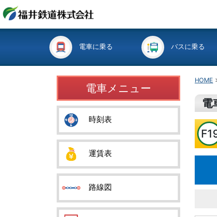
電車に乗る
バスに乗る
HOME
電車メニュー
電
時刻表
F1
運賃表
路線図