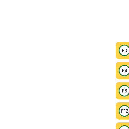
F0
F4
F8
F12