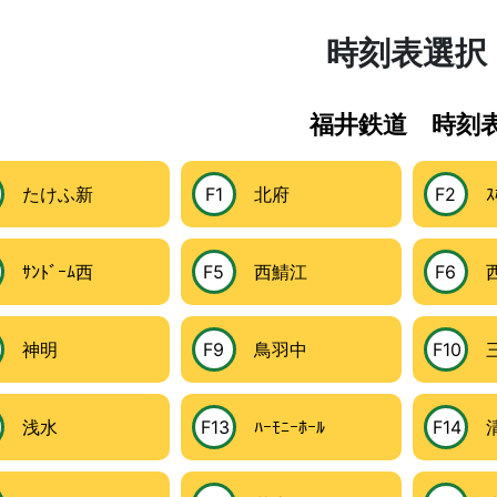
時刻表選択
福井鉄道 時刻
たけふ新
F1
北府
F2
ｽﾎ
ｻﾝﾄﾞｰﾑ西
F5
西鯖江
F6
西
神明
F9
鳥羽中
F10
三
浅水
F13
ﾊｰﾓﾆｰﾎｰﾙ
F14
清