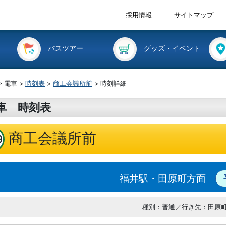
採用情報
サイトマップ
バスツアー
グッズ・イベント
> 電車 >
時刻表
>
商工会議所前
> 時刻詳細
車 時刻表
商工会議所前
9
福井駅・田原町方面
種別：普通／行き先：田原