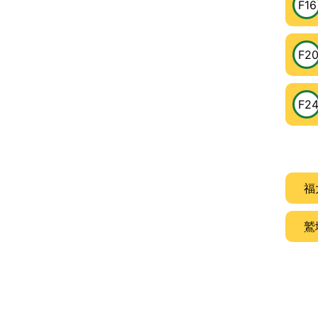
F16
F2
F2
福
鷲