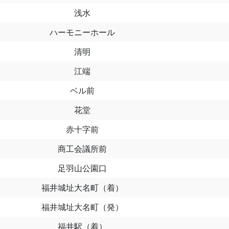
浅水
ハーモニーホール
清明
江端
ベル前
花堂
赤十字前
商工会議所前
足羽山公園口
福井城址大名町（着）
福井城址大名町（発）
福井駅（着）