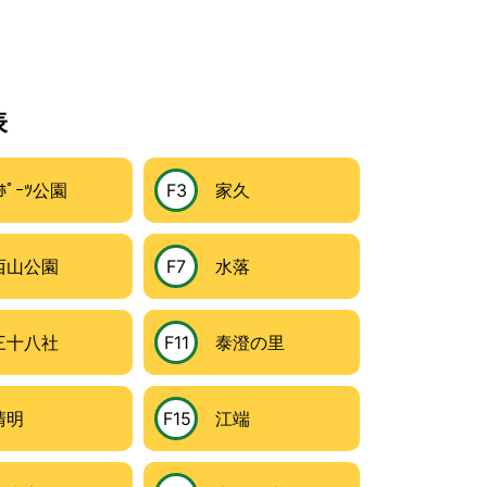
表
ﾟｰﾂ公園
F3
家久
山公園
F7
水落
十八社
F11
泰澄の里
明
F15
江端