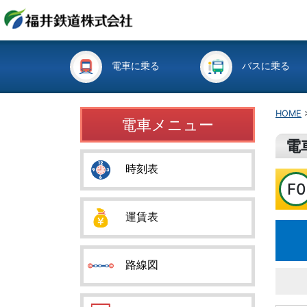
電車に乗る
バスに乗る
HOME
電車メニュー
電
時刻表
F0
運賃表
路線図