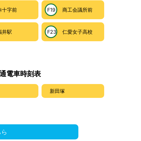
十字前
F19
商工会議所前
井駅
F23
仁愛女子高校
通電車時刻表
新田塚
ちら