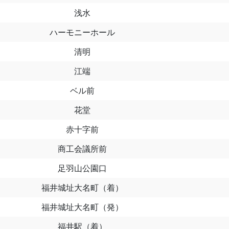
浅水
ハーモニーホール
清明
江端
ベル前
花堂
赤十字前
商工会議所前
足羽山公園口
福井城址大名町（着）
福井城址大名町（発）
福井駅（着）