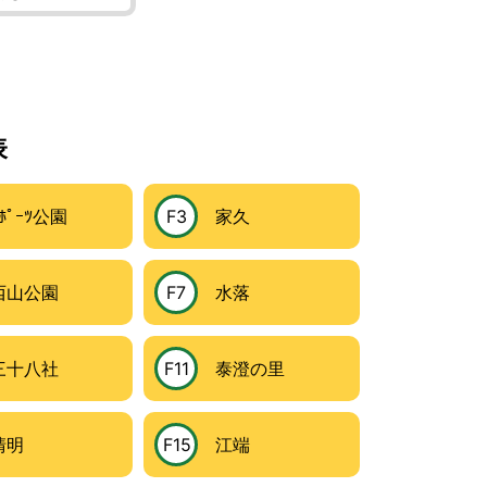
表
ﾟｰﾂ公園
F3
家久
山公園
F7
水落
十八社
F11
泰澄の里
明
F15
江端