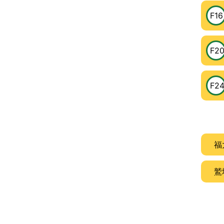
F16
F2
F2
福
鷲