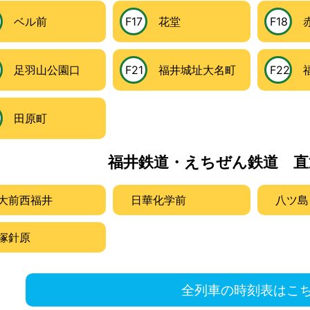
ベル前
F17
花堂
F18
赤
0
足羽山公園口
F21
福井城址大名町
F22
福
4
田原町
福井鉄道・えちぜん鉄道 直
大前西福井
日華化学前
八ツ島
塚針原
全列車の時刻表はこ