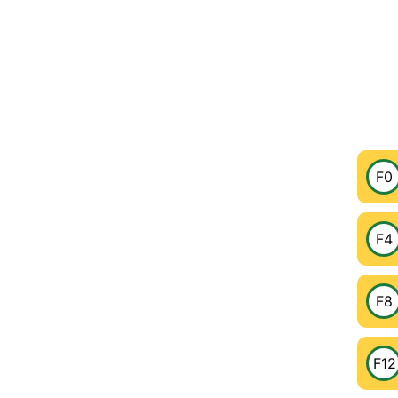
F0
F4
F8
F12