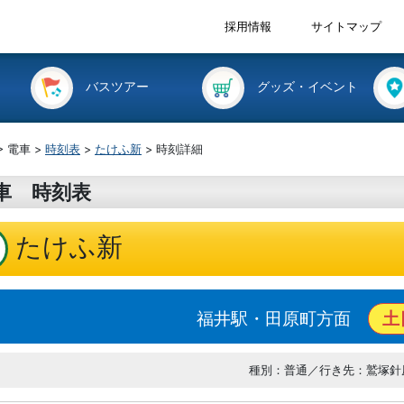
採用情報
サイトマップ
バスツアー
グッズ・イベント
> 電車 >
時刻表
>
たけふ新
> 時刻詳細
車 時刻表
たけふ新
福井駅・田原町方面
土
種別：普通／行き先：鷲塚針