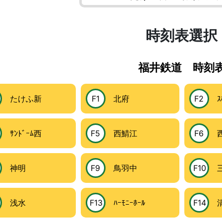
時刻表選択
福井鉄道 時刻
たけふ新
F1
北府
F2
ｽﾎ
ｻﾝﾄﾞｰﾑ西
F5
西鯖江
F6
西
神明
F9
鳥羽中
F10
三
浅水
F13
ﾊｰﾓﾆｰﾎｰﾙ
F14
清