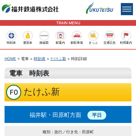
TRAIN MENU
時刻表
運賃表
路線図
駅案内
駅駐車場
きっぷ
交通広告
利用案内
HOME
> 電車 >
時刻表
>
たけふ新
> 時刻詳細
電車 時刻表
たけふ新
F0
福井駅・田原町方面
平日
種別：急行／行き先：田原町