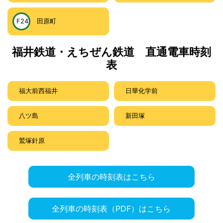
F24
田原町
福井鉄道・えちぜん鉄道 直通電車時刻
表
福大前西福井
日華化学前
八ツ島
新田塚
鷲塚針原
全列車の時刻表はこちら
全列車の時刻表（PDF）はこちら