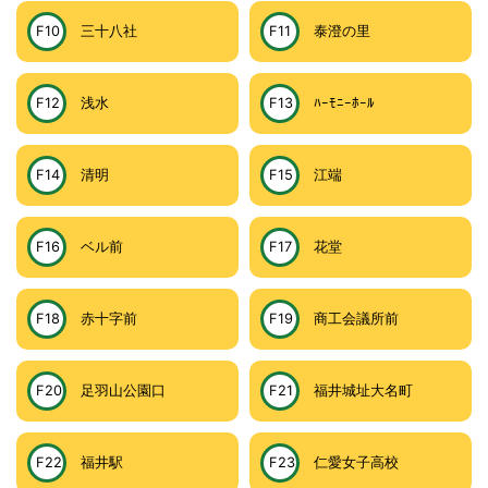
F10
三十八社
F11
泰澄の里
F12
浅水
F13
ﾊｰﾓﾆｰﾎｰﾙ
F14
清明
F15
江端
F16
ベル前
F17
花堂
F18
赤十字前
F19
商工会議所前
F20
足羽山公園口
F21
福井城址大名町
F22
福井駅
F23
仁愛女子高校