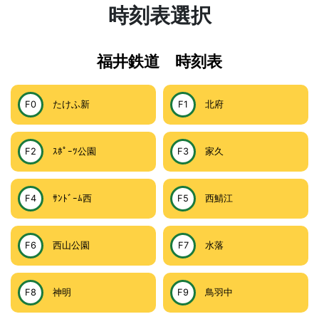
時刻表選択
福井鉄道 時刻表
F0
たけふ新
F1
北府
F2
ｽﾎﾟｰﾂ公園
F3
家久
F4
ｻﾝﾄﾞｰﾑ西
F5
西鯖江
F6
西山公園
F7
水落
F8
神明
F9
鳥羽中