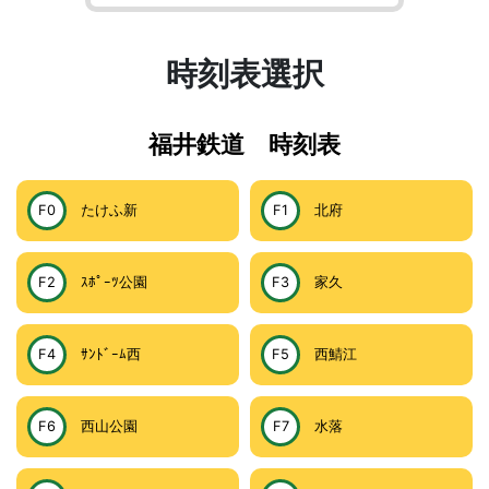
時刻表選択
福井鉄道 時刻表
F0
たけふ新
F1
北府
F2
ｽﾎﾟｰﾂ公園
F3
家久
F4
ｻﾝﾄﾞｰﾑ西
F5
西鯖江
F6
西山公園
F7
水落