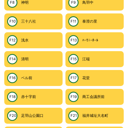
F8
神明
F9
鳥羽中
F10
三十八社
F11
泰澄の里
F12
浅水
F13
ﾊｰﾓﾆｰﾎｰﾙ
F14
清明
F15
江端
F16
ベル前
F17
花堂
F18
赤十字前
F19
商工会議所前
F20
足羽山公園口
F21
福井城址大名町