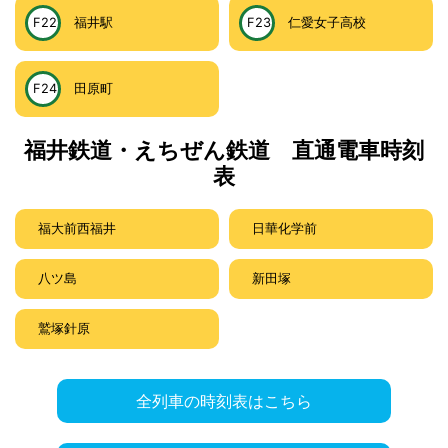
F22
福井駅
F23
仁愛女子高校
F24
田原町
福井鉄道・えちぜん鉄道 直通電車時刻
表
福大前西福井
日華化学前
八ツ島
新田塚
鷲塚針原
全列車の時刻表はこちら