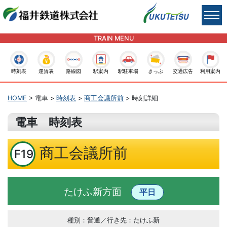
TRAIN MENU
時刻表
運賃表
路線図
駅案内
駅駐車場
きっぷ
交通広告
利用案内
HOME
> 電車 >
時刻表
>
商工会議所前
> 時刻詳細
電車 時刻表
商工会議所前
F19
たけふ新方面
平日
種別：普通／行き先：たけふ新