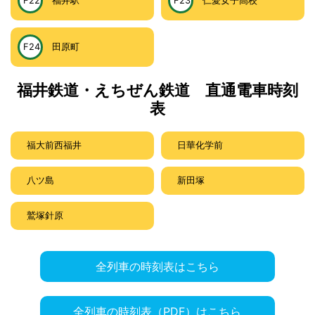
F22
福井駅
F23
仁愛女子高校
F24
田原町
福井鉄道・えちぜん鉄道 直通電車時刻
表
福大前西福井
日華化学前
八ツ島
新田塚
鷲塚針原
全列車の時刻表はこちら
全列車の時刻表（PDF）はこちら