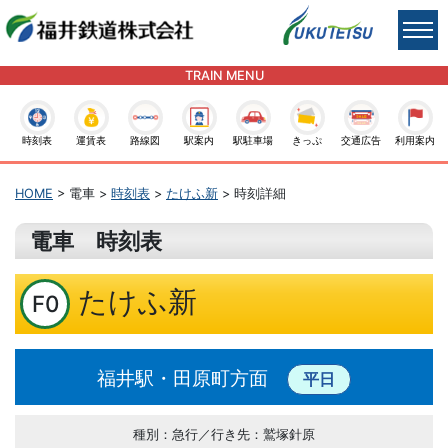
TRAIN MENU
時刻表
運賃表
路線図
駅案内
駅駐車場
きっぷ
交通広告
利用案内
HOME
> 電車 >
時刻表
>
たけふ新
> 時刻詳細
電車 時刻表
たけふ新
F0
福井駅・田原町方面
平日
種別：急行／行き先：鷲塚針原