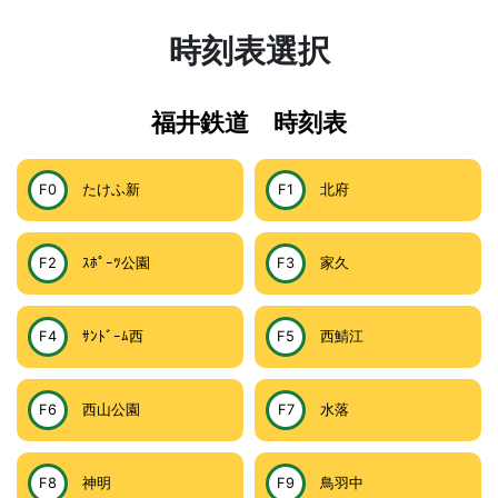
時刻表選択
福井鉄道 時刻表
F0
たけふ新
F1
北府
F2
ｽﾎﾟｰﾂ公園
F3
家久
F4
ｻﾝﾄﾞｰﾑ西
F5
西鯖江
F6
西山公園
F7
水落
F8
神明
F9
鳥羽中