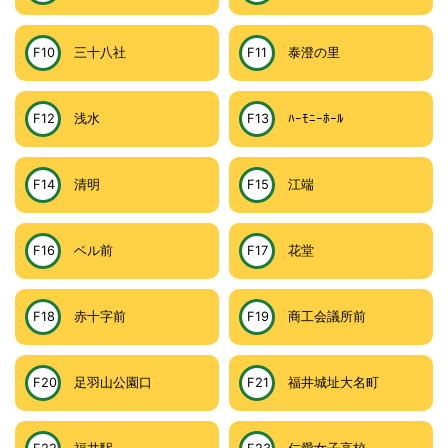
F10
三十八社
F11
泰澄の里
F12
浅水
F13
ﾊｰﾓﾆｰﾎｰﾙ
F14
清明
F15
江端
F16
ベル前
F17
花堂
F18
赤十字前
F19
商工会議所前
F20
足羽山公園口
F21
福井城址大名町