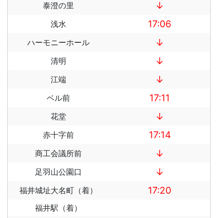
↓
泰澄の里
17:06
浅水
↓
ハーモニーホール
↓
清明
↓
江端
17:11
ベル前
↓
花堂
17:14
赤十字前
↓
商工会議所前
↓
足羽山公園口
17:20
福井城址大名町（着）
福井駅（着）