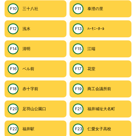
F10
三十八社
F11
泰澄の里
F12
浅水
F13
ﾊｰﾓﾆｰﾎｰﾙ
F14
清明
F15
江端
F16
ベル前
F17
花堂
F18
赤十字前
F19
商工会議所前
F20
足羽山公園口
F21
福井城址大名町
F22
福井駅
F23
仁愛女子高校