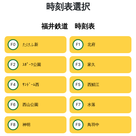
時刻表選択
福井鉄道 時刻表
F0
たけふ新
F1
北府
F2
ｽﾎﾟｰﾂ公園
F3
家久
F4
ｻﾝﾄﾞｰﾑ西
F5
西鯖江
F6
西山公園
F7
水落
F8
神明
F9
鳥羽中