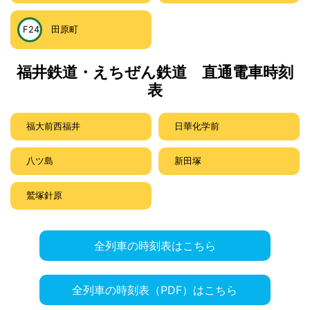
F24
田原町
福井鉄道・えちぜん鉄道 直通電車時刻
表
福大前西福井
日華化学前
八ツ島
新田塚
鷲塚針原
全列車の時刻表はこちら
全列車の時刻表（PDF）はこちら