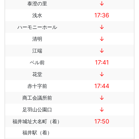
↓
泰澄の里
17:36
浅水
↓
ハーモニーホール
↓
清明
↓
江端
17:41
ベル前
↓
花堂
17:44
赤十字前
↓
商工会議所前
↓
足羽山公園口
17:50
福井城址大名町（着）
福井駅（着）