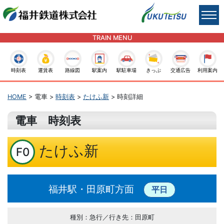
TRAIN MENU
時刻表
運賃表
路線図
駅案内
駅駐車場
きっぷ
交通広告
利用案内
HOME
> 電車 >
時刻表
>
たけふ新
> 時刻詳細
電車 時刻表
たけふ新
F0
福井駅・田原町方面
平日
種別：急行／行き先：田原町