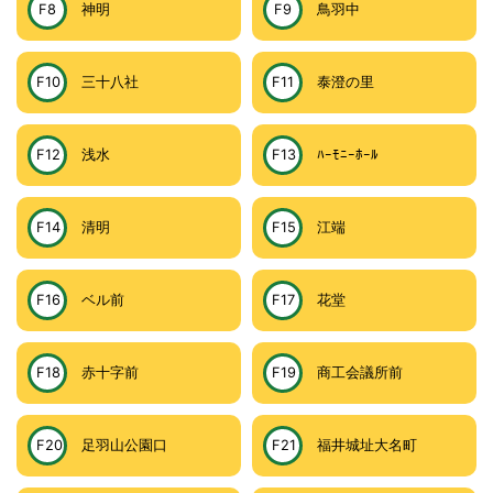
F8
神明
F9
鳥羽中
F10
三十八社
F11
泰澄の里
F12
浅水
F13
ﾊｰﾓﾆｰﾎｰﾙ
F14
清明
F15
江端
F16
ベル前
F17
花堂
F18
赤十字前
F19
商工会議所前
F20
足羽山公園口
F21
福井城址大名町