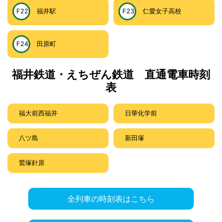
F22
福井駅
F23
仁愛女子高校
F24
田原町
福井鉄道・えちぜん鉄道 直通電車時刻
表
福大前西福井
日華化学前
八ツ島
新田塚
鷲塚針原
全列車の時刻表はこちら