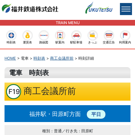
TRAIN MENU
時刻表
運賃表
路線図
駅案内
駅駐車場
きっぷ
交通広告
利用案内
HOME
> 電車 >
時刻表
>
商工会議所前
> 時刻詳細
電車 時刻表
商工会議所前
F19
福井駅・田原町方面
平日
種別：普通／行き先：田原町