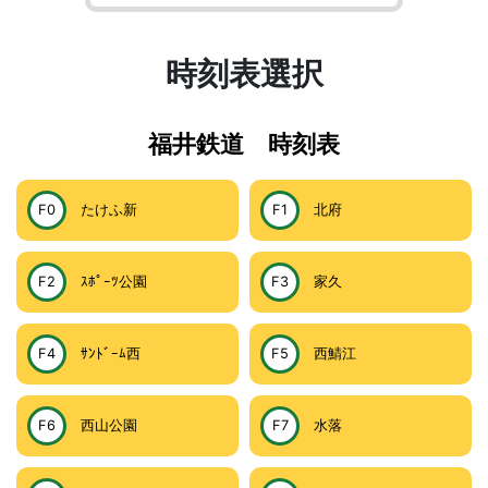
時刻表選択
福井鉄道 時刻表
F0
たけふ新
F1
北府
F2
ｽﾎﾟｰﾂ公園
F3
家久
F4
ｻﾝﾄﾞｰﾑ西
F5
西鯖江
F6
西山公園
F7
水落