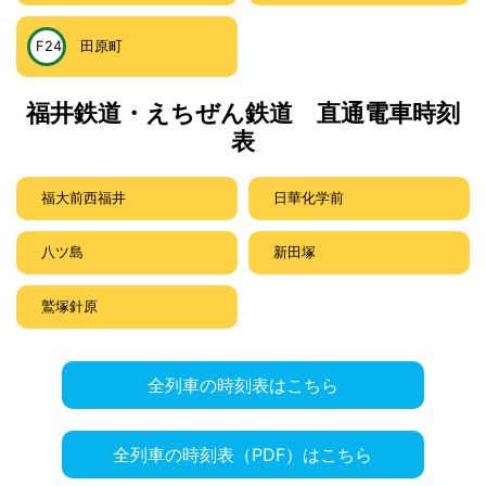
F24
田原町
福井鉄道・えちぜん鉄道 直通電車時刻
表
福大前西福井
日華化学前
八ツ島
新田塚
鷲塚針原
全列車の時刻表はこちら
全列車の時刻表（PDF）はこちら