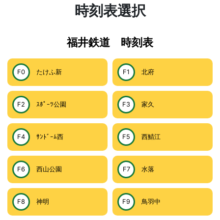
時刻表選択
福井鉄道 時刻表
F0
たけふ新
F1
北府
F2
ｽﾎﾟｰﾂ公園
F3
家久
F4
ｻﾝﾄﾞｰﾑ西
F5
西鯖江
F6
西山公園
F7
水落
F8
神明
F9
鳥羽中