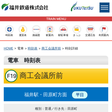
TRAIN MENU
時刻表
運賃表
路線図
駅案内
駅駐車場
きっぷ
交通広告
利用案内
HOME
> 電車 >
時刻表
>
商工会議所前
> 時刻詳細
電車 時刻表
商工会議所前
F19
福井駅・田原町方面
平日
種別：普通／行き先：田原町