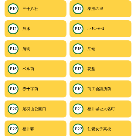
F10
三十八社
F11
泰澄の里
F12
浅水
F13
ﾊｰﾓﾆｰﾎｰﾙ
F14
清明
F15
江端
F16
ベル前
F17
花堂
F18
赤十字前
F19
商工会議所前
F20
足羽山公園口
F21
福井城址大名町
F22
福井駅
F23
仁愛女子高校