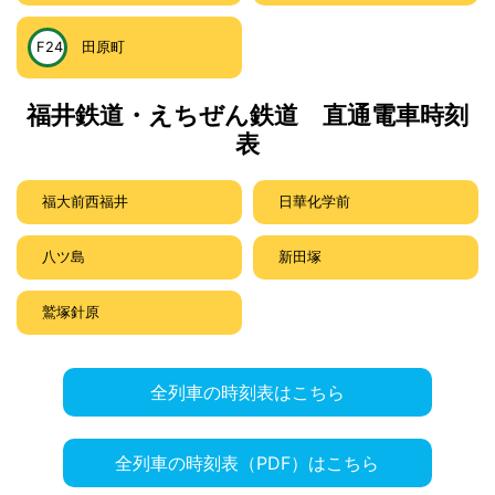
F24
田原町
福井鉄道・えちぜん鉄道 直通電車時刻
表
福大前西福井
日華化学前
八ツ島
新田塚
鷲塚針原
全列車の時刻表はこちら
全列車の時刻表（PDF）はこちら