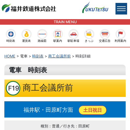
TRAIN MENU
時刻表
運賃表
路線図
駅案内
駅駐車場
きっぷ
交通広告
利用案内
HOME
> 電車 >
時刻表
>
商工会議所前
> 時刻詳細
電車 時刻表
商工会議所前
F19
福井駅・田原町方面
土日祝日
種別：普通／行き先：田原町