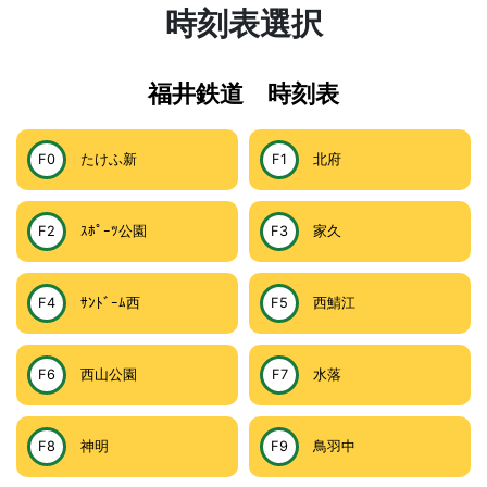
時刻表選択
福井鉄道 時刻表
F0
たけふ新
F1
北府
F2
ｽﾎﾟｰﾂ公園
F3
家久
F4
ｻﾝﾄﾞｰﾑ西
F5
西鯖江
F6
西山公園
F7
水落
F8
神明
F9
鳥羽中