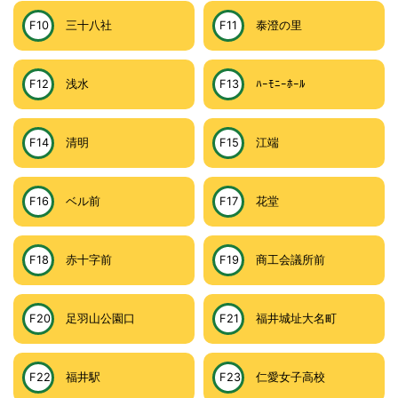
F10
三十八社
F11
泰澄の里
F12
浅水
F13
ﾊｰﾓﾆｰﾎｰﾙ
F14
清明
F15
江端
F16
ベル前
F17
花堂
F18
赤十字前
F19
商工会議所前
F20
足羽山公園口
F21
福井城址大名町
F22
福井駅
F23
仁愛女子高校