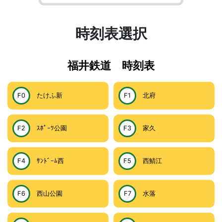
時刻表選択
福井鉄道 時刻表
F0
たけふ新
F1
北府
F2
ｽﾎﾟｰﾂ公園
F3
家久
F4
ｻﾝﾄﾞｰﾑ西
F5
西鯖江
F6
西山公園
F7
水落