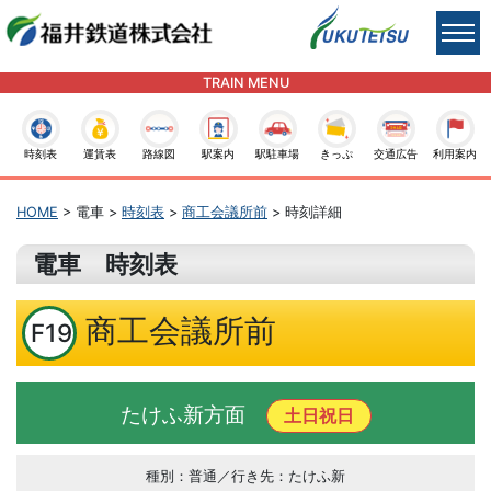
TRAIN MENU
時刻表
運賃表
路線図
駅案内
駅駐車場
きっぷ
交通広告
利用案内
HOME
> 電車 >
時刻表
>
商工会議所前
> 時刻詳細
電車 時刻表
商工会議所前
F19
たけふ新方面
土日祝日
種別：普通／行き先：たけふ新