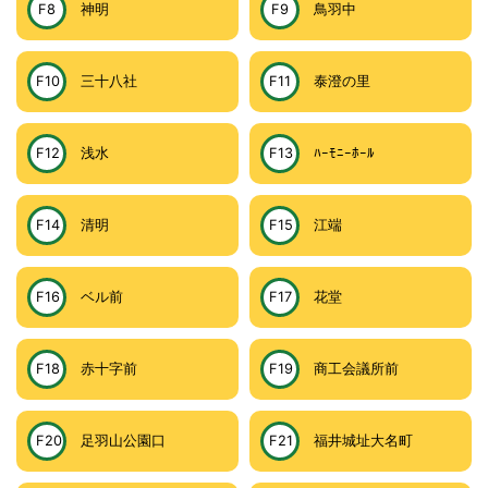
F8
神明
F9
鳥羽中
F10
三十八社
F11
泰澄の里
F12
浅水
F13
ﾊｰﾓﾆｰﾎｰﾙ
F14
清明
F15
江端
F16
ベル前
F17
花堂
F18
赤十字前
F19
商工会議所前
F20
足羽山公園口
F21
福井城址大名町