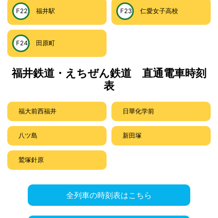
F22
福井駅
F23
仁愛女子高校
F24
田原町
福井鉄道・えちぜん鉄道 直通電車時刻
表
福大前西福井
日華化学前
八ツ島
新田塚
鷲塚針原
全列車の時刻表はこちら