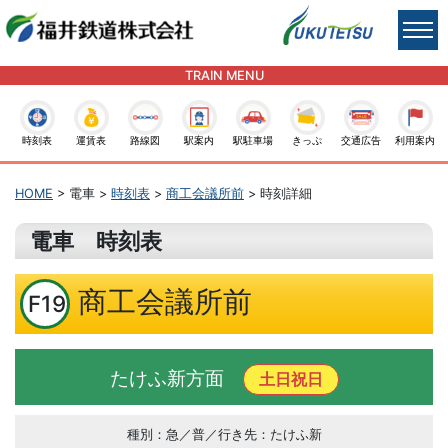
TRAIN MENU
時刻表
運賃表
路線図
駅案内
駅駐車場
きっぷ
交通広告
利用案内
HOME
> 電車 >
時刻表
>
商工会議所前
> 時刻詳細
電車 時刻表
商工会議所前
F19
たけふ新方面
土日祝日
種別：急／普／行き先：たけふ新