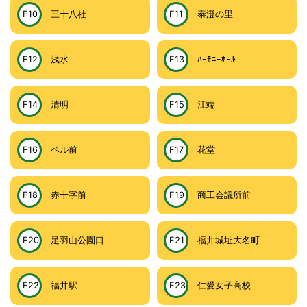
F10
三十八社
F11
泰澄の里
F12
浅水
F13
ﾊｰﾓﾆｰﾎｰﾙ
F14
清明
F15
江端
F16
ベル前
F17
花堂
F18
赤十字前
F19
商工会議所前
F20
足羽山公園口
F21
福井城址大名町
F22
福井駅
F23
仁愛女子高校