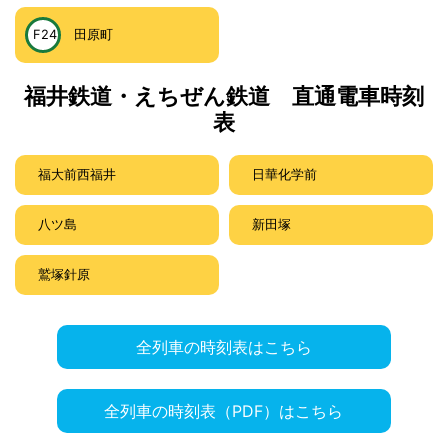
F24
田原町
福井鉄道・えちぜん鉄道 直通電車時刻
表
福大前西福井
日華化学前
八ツ島
新田塚
鷲塚針原
全列車の時刻表はこちら
全列車の時刻表（PDF）はこちら