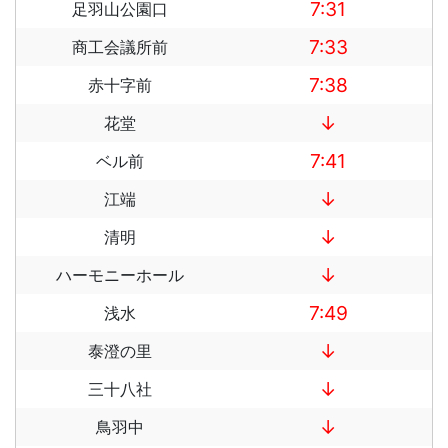
7:31
足羽山公園口
7:33
商工会議所前
7:38
赤十字前
↓
花堂
7:41
ベル前
↓
江端
↓
清明
↓
ハーモニーホール
7:49
浅水
↓
泰澄の里
↓
三十八社
↓
鳥羽中