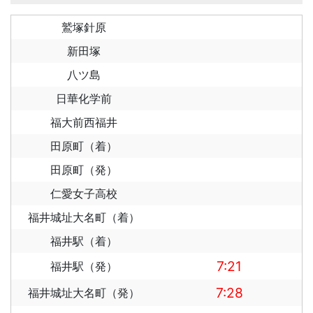
鷲塚針原
新田塚
八ツ島
日華化学前
福大前西福井
田原町（着）
田原町（発）
仁愛女子高校
福井城址大名町（着）
福井駅（着）
7:21
福井駅（発）
7:28
福井城址大名町（発）