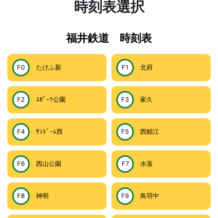
時刻表選択
福井鉄道 時刻表
F0
たけふ新
F1
北府
F2
ｽﾎﾟｰﾂ公園
F3
家久
F4
ｻﾝﾄﾞｰﾑ西
F5
西鯖江
F6
西山公園
F7
水落
F8
神明
F9
鳥羽中