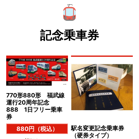
記念乗車券
770形880形 福武線
運行20周年記念
888 1日フリー乗車
券
駅名変更記念乗車券
880円
（税込）
（硬券タイプ）