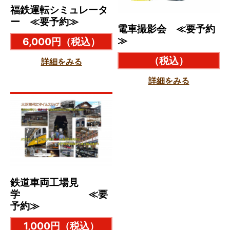
福鉄運転シミュレータ
ー ≪要予約≫
電車撮影会 ≪要予約
≫
6,000円
（税込）
（税込）
詳細をみる
詳細をみる
鉄道車両工場見
学 ≪要
予約≫
1,000円
（税込）