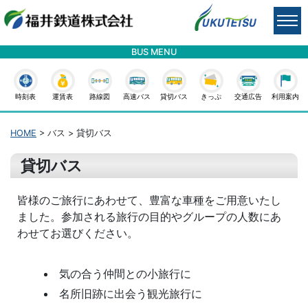
BUS MENU
時刻表
運賃表
路線図
高速バス
貸切バス
きっぷ
交通広告
利用案内
HOME
> バス > 貸切バス
貸切バス
皆様のご旅行にあわせて、豊富な車種をご用意いたし
ました。参加される旅行の目的やグループの人数にあ
わせてお選びください。
気の合う仲間との小旅行に
名所旧跡に出会う観光旅行に