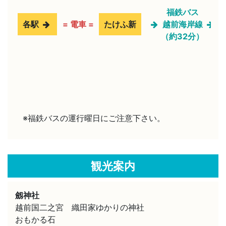
福鉄バス
各駅
= 電車 =
たけふ新
越前海岸線
（約32分）
※福鉄バスの運行曜日にご注意下さい。
観光案内
劔神社
越前国二之宮 織田家ゆかりの神社
おもかる石