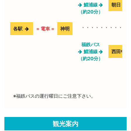
鯖浦線
朝日
（約20分）
・・・・・・・・・・
各駅
= 電車 =
神明
福鉄バス
鯖浦線
西田中
（約20分）
※福鉄バスの運行曜日にご注意下さい。
観光案内