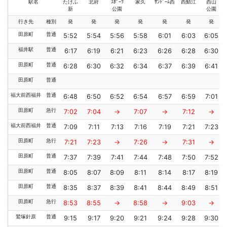
駅名
たけふ
北府
ｽﾎﾟｰﾂ
家久
ｻﾝﾄﾞｰﾑ西
西鯖江
西山
新
公園
公園
行き先
種別
発
発
発
発
発
発
発
田原町
普通
5:52
5:54
5:56
5:58
6:01
6:03
6:05
福井駅
普通
6:17
6:19
6:21
6:23
6:26
6:28
6:30
田原町
普通
6:28
6:30
6:32
6:34
6:37
6:39
6:41
田原町
普通
福大前西福井
普通
6:48
6:50
6:52
6:54
6:57
6:59
7:01
田原町
急行
7:02
7:04
→
7:07
→
7:12
→
福大前西福井
普通
7:09
7:11
7:13
7:16
7:19
7:21
7:23
田原町
急行
7:21
7:23
→
7:26
→
7:31
→
田原町
普通
7:37
7:39
7:41
7:44
7:48
7:50
7:52
田原町
普通
8:05
8:07
8:09
8:11
8:14
8:17
8:19
田原町
普通
8:35
8:37
8:39
8:41
8:44
8:49
8:51
田原町
急行
8:53
8:55
→
8:58
→
9:03
→
鷲塚針原
普通
9:15
9:17
9:20
9:21
9:24
9:28
9:30