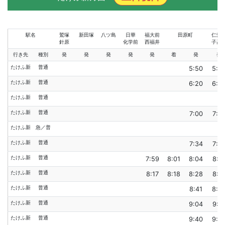
駅名
鷲塚
新田塚
八ツ島
日華
福大前
田原町
仁愛
針原
化学前
西福井
子高
行き先
種別
発
発
発
発
発
着
発
発
たけふ新
普通
5:50
5:5
たけふ新
普通
6:20
6:2
たけふ新
普通
たけふ新
普通
7:00
7:0
たけふ新
急／普
たけふ新
普通
7:34
7:3
たけふ新
普通
7:59
8:01
8:04
8:0
たけふ新
普通
8:17
8:18
8:28
8:3
たけふ新
普通
8:41
8:4
たけふ新
普通
9:04
9:0
たけふ新
普通
9:40
9:4