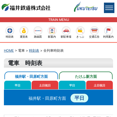
TRAIN MENU
時刻表
運賃表
路線図
駅案内
駅駐車場
きっぷ
交通広告
利用案内
HOME
> 電車 >
時刻表
> 全列車時刻表
電車 時刻表
福井駅・田原町方面
たけふ新方面
平日
土日祝日
平日
土日祝日
平日
福井駅・田原町方面