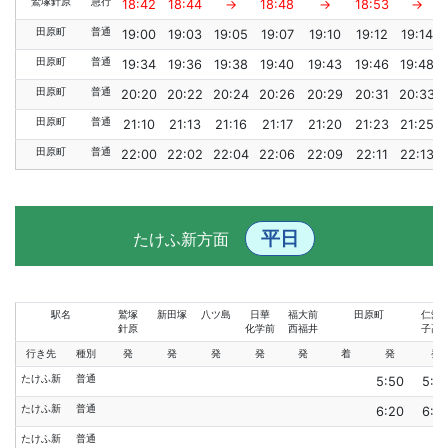
鷲塚針原
急行
18:42
18:44
→
18:48
→
18:53
→
田原町
普通
19:00
19:03
19:05
19:07
19:10
19:12
19:14
田原町
普通
19:34
19:36
19:38
19:40
19:43
19:46
19:48
田原町
普通
20:20
20:22
20:24
20:26
20:29
20:31
20:33
田原町
普通
21:10
21:13
21:16
21:17
21:20
21:23
21:25
田原町
普通
22:00
22:02
22:04
22:06
22:09
22:11
22:13
平日
たけふ新方面
駅名
鷲塚
新田塚
八ツ島
日華
福大前
田原町
仁愛
針原
化学前
西福井
子高
行き先
種別
発
発
発
発
発
着
発
発
たけふ新
普通
5:50
5:5
たけふ新
普通
6:20
6:2
たけふ新
普通