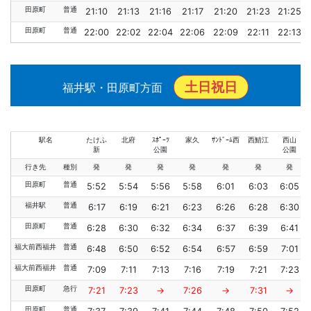
田原町
普通
21:10
21:13
21:16
21:17
21:20
21:23
21:25
田原町
普通
22:00
22:02
22:04
22:06
22:09
22:11
22:13
土日祝日
福井駅・田原町方面
駅名
たけふ
北府
ｽﾎﾟｰﾂ
家久
ｻﾝﾄﾞｰﾑ西
西鯖江
西山
新
公園
公園
行き先
種別
発
発
発
発
発
発
発
田原町
普通
5:52
5:54
5:56
5:58
6:01
6:03
6:05
福井駅
普通
6:17
6:19
6:21
6:23
6:26
6:28
6:30
田原町
普通
6:28
6:30
6:32
6:34
6:37
6:39
6:41
福大前西福井
普通
6:48
6:50
6:52
6:54
6:57
6:59
7:01
福大前西福井
普通
7:09
7:11
7:13
7:16
7:19
7:21
7:23
田原町
急行
7:21
7:23
→
7:26
→
7:31
→
田原町
普通