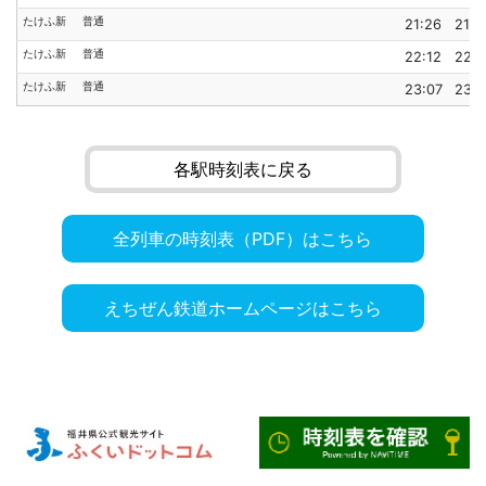
たけふ新
普通
21:26
21:2
たけふ新
普通
22:12
22:1
たけふ新
普通
23:07
23:1
各駅時刻表に戻る
全列車の時刻表（PDF）はこちら
えちぜん鉄道ホームページはこちら