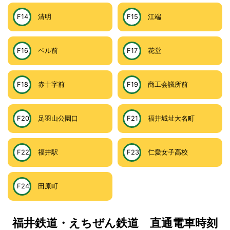
F14
清明
F15
江端
F16
ベル前
F17
花堂
F18
赤十字前
F19
商工会議所前
F20
足羽山公園口
F21
福井城址大名町
F22
福井駅
F23
仁愛女子高校
F24
田原町
福井鉄道・えちぜん鉄道 直通電車時刻