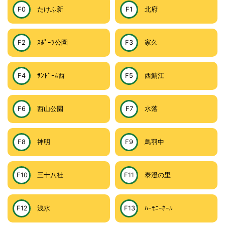
F0
たけふ新
F1
北府
F2
ｽﾎﾟｰﾂ公園
F3
家久
F4
ｻﾝﾄﾞｰﾑ西
F5
西鯖江
F6
西山公園
F7
水落
F8
神明
F9
鳥羽中
F10
三十八社
F11
泰澄の里
F12
浅水
F13
ﾊｰﾓﾆｰﾎｰﾙ