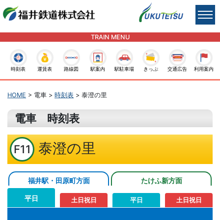
TRAIN MENU
時刻表
運賃表
路線図
駅案内
駅駐車場
きっぷ
交通広告
利用案内
HOME
> 電車 >
時刻表
> 泰澄の里
電車 時刻表
泰澄の里
F11
福井駅・田原町方面
たけふ新方面
平日
土日祝日
平日
土日祝日